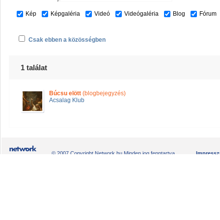
Kép
Képgaléria
Videó
Videógaléria
Blog
Fórum
Csak ebben a közösségben
1 találat
Búcsu elött
(blogbejegyzés)
Acsalag Klub
© 2007 Copyright Network.hu Minden jog fenntartva.
Impress