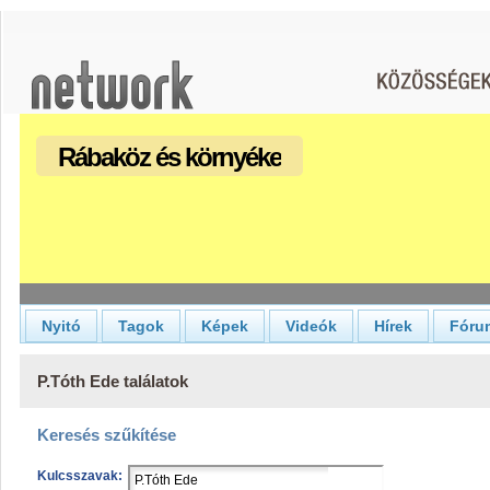
Rábaköz és környéke
Nyitó
Tagok
Képek
Videók
Hírek
Fóru
P.Tóth Ede találatok
Keresés szűkítése
Kulcsszavak: