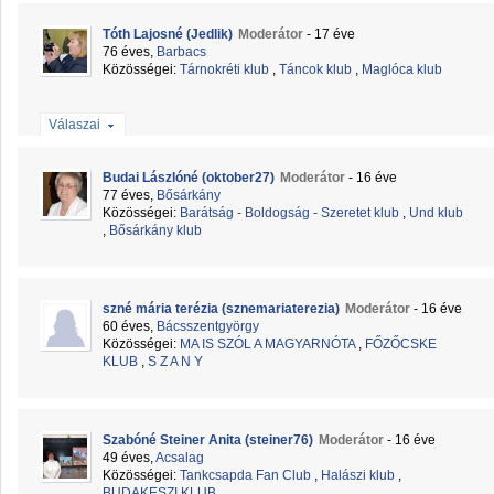
Tóth Lajosné (Jedlik)
Moderátor
- 17 éve
76 éves,
Barbacs
Közösségei:
Tárnokréti klub
,
Táncok klub
,
Maglóca klub
Válaszai
Budai Lászlóné (oktober27)
Moderátor
- 16 éve
77 éves,
Bősárkány
Közösségei:
Barátság - Boldogság - Szeretet klub
,
Und klub
,
Bősárkány klub
szné mária terézia (sznemariaterezia)
Moderátor
- 16 éve
60 éves,
Bácsszentgyörgy
Közösségei:
MA IS SZÓL A MAGYARNÓTA
,
FŐZŐCSKE
KLUB
,
S Z A N Y
Szabóné Steiner Anita (steiner76)
Moderátor
- 16 éve
49 éves,
Acsalag
Közösségei:
Tankcsapda Fan Club
,
Halászi klub
,
BUDAKESZI KLUB