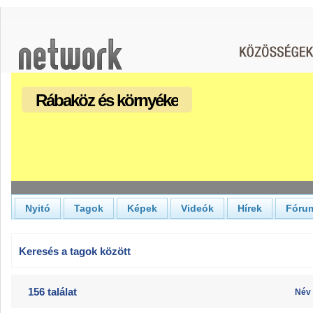
Rábaköz és környéke
Nyitó
Tagok
Képek
Videók
Hírek
Fóru
Keresés a tagok között
156 találat
Név