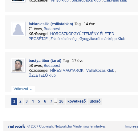
Közösségei:
Tényő klub
,
Sokorópátka klub
,
Csikvánd klub
fabian csilla (csillafabian)
Tag
- 14 éve
71 éves,
Budapest
Közösségei:
HOROSZKÓPGYŰJTEMÉNY-ÉLETED
PECSÉTJE
,
Zsidó közösség
,
Gyógyításról másképp Klub
bustya tibor (tarut)
Tag
- 17 éve
58 éves,
Budapest
Közösségei:
HÍRES MAGYAROK
,
Vállalkozás Klub
,
ÜZLETELŐ klub
Válaszai
1
2
3
4
5
6
7
...
16
következő
utolsó
© 2007 Copyright Network.hu Minden jog fenntartva.
Impres