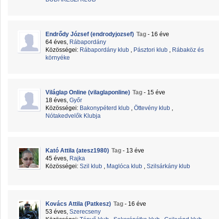
Endrődy József (endrodyjozsef)
Tag
- 16 éve
64 éves,
Rábapordány
Közösségei:
Rábapordány klub
,
Pásztori klub
,
Rábaköz és
környéke
Világlap Online (vilaglaponline)
Tag
- 15 éve
18 éves,
Győr
Közösségei:
Bakonypéterd klub
,
Öttevény klub
,
Nótakedvelők Klubja
Kató Attila (atesz1980)
Tag
- 13 éve
45 éves,
Rajka
Közösségei:
Szil klub
,
Maglóca klub
,
Szilsárkány klub
Kovács Attila (Patkesz)
Tag
- 16 éve
53 éves,
Szerecseny