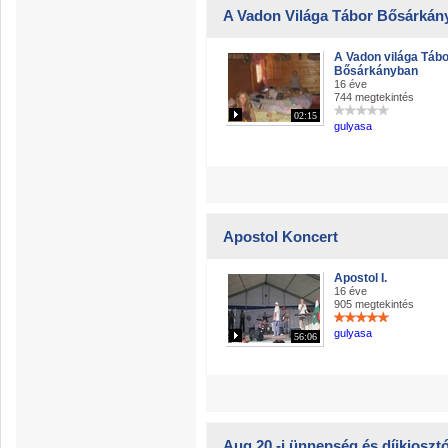
A Vadon Világa Tábor Bősárkán
A Vadon világa Tábo
Bősárkányban
16 éve
744 megtekintés
02:15
gulyasa
Apostol Koncert
Apostol I.
16 éve
905 megtekintés
gulyasa
56:06
Aug 20.-i ünnepség és díjkioszt