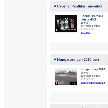
A Csornai Pántlika Táncaiból
Csornai Pántlika
műsoraiból
16 éve
867 megtekintés
03:57
gulyasa
A Hungaroringen 2010-ben
Hungaroring 2010
16 éve
879 megtekintés
megyesimariaterezia
01:54