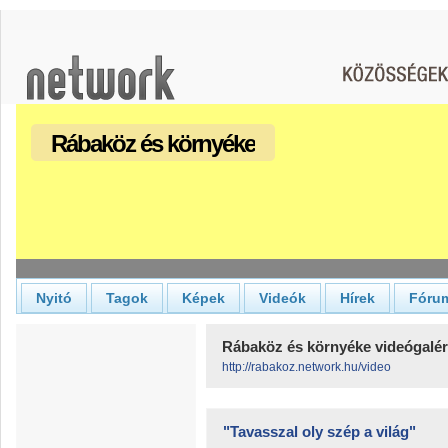
Rábaköz és környéke
Nyitó
Tagok
Képek
Videók
Hírek
Fóru
Rábaköz és környéke videógalér
http://rabakoz.network.hu/video
"Tavasszal oly szép a világ"