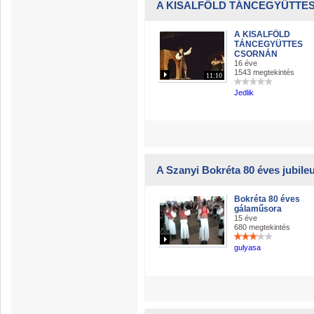
A KISALFÖLD TÁNCEGYÜTTE
A KISALFÖLD
TÁNCEGYÜTTES
CSORNÁN
16 éve
1543 megtekintés
11:10
Jedlik
A Szanyi Bokréta 80 éves jubil
Bokréta 80 éves
gálaműsora
15 éve
680 megtekintés
gulyasa