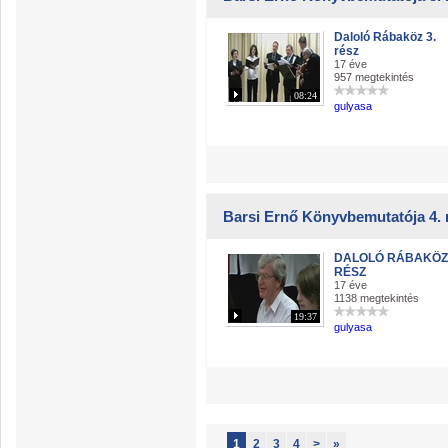
Daloló Rábaköz 3.
rész
17 éve
957 megtekintés
08:24
gulyasa
Barsi Ernő Könyvbemutatója 4. 
DALOLÓ RÁBAKÖZ 
RÉSZ
17 éve
1138 megtekintés
19:37
gulyasa
1
2
3
4
>
»