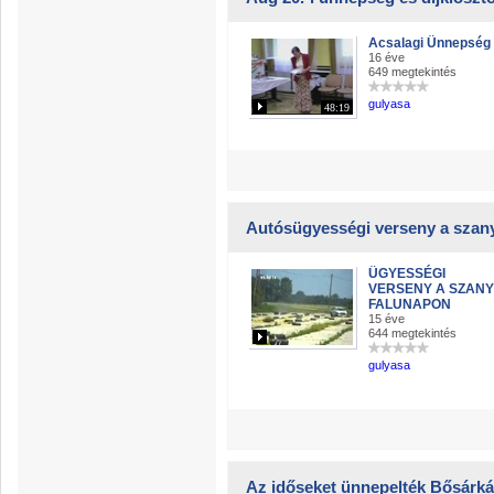
Acsalagi Ünnepség
16 éve
649 megtekintés
gulyasa
48:19
Autósügyességi verseny a szany
ÜGYESSÉGI
VERSENY A SZANY
FALUNAPON
15 éve
644 megtekintés
gulyasa
Az időseket ünnepelték Bősárk