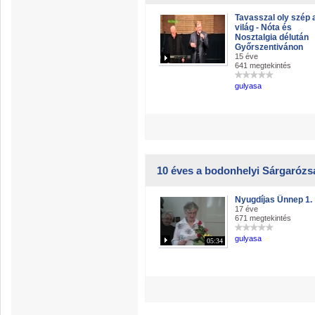
Tavasszal oly szép 
világ - Nóta és
Nosztalgia délután
Győrszentivánon
15 éve
641 megtekintés
gulyasa
10 éves a bodonhelyi Sárgarózs
Nyugdíjas Ünnep 1.
17 éve
671 megtekintés
gulyasa
05:34