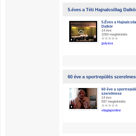
5.éves a Téti Hajnalcsillag Dalkö
5.Éves a Hajnalcsil
Dalkör
14 éve
1050 megtekintés
gulyasa
60 éve a sportrepülés szerelmes
60 éve a sportrepül
szerelmese
14 éve
597 megtekintés
vilaglaponline