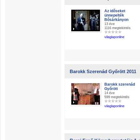
Az időseket
ünnepelték
Bősárkányon
13 éve
1116 megtekintés
vilaglaponline
Barokk Szerenád Győrött 2011
Barokk szerenád
Győrött
14 éve
599 megtekintés
vilaglaponline