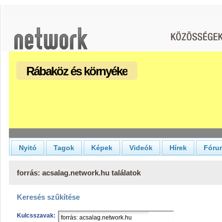
Rábaköz és környéke
Nyitó
Tagok
Képek
Videók
Hírek
Fóru
forrás: acsalag.network.hu találatok
Keresés szűkítése
Kulcsszavak: