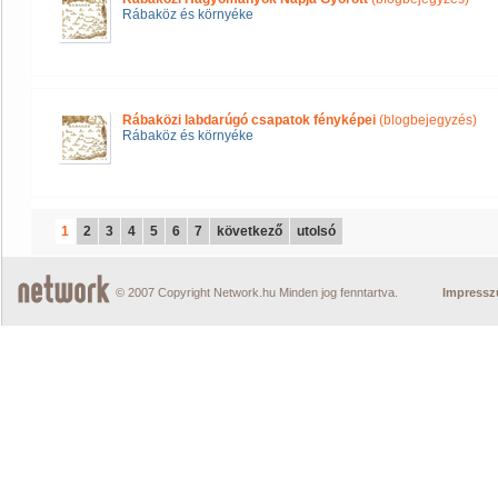
Rábaköz és környéke
Rábaközi labdarúgó csapatok fényképei
(blogbejegyzés)
Rábaköz és környéke
1
2
3
4
5
6
7
következő
utolsó
© 2007 Copyright Network.hu Minden jog fenntartva.
Impress