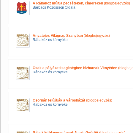
A Rábaköz múltja pecséteken, címereken
(blogbejegyzés)
Barbacs Közösségi Oldala
Anyatejes Világnap Szanyban
(blogbejegyzés)
Rábaköz és környéke
Csak a pályázati segítségben bízhatnak Vitnyéden
(blogbej
Rábaköz és környéke
Csornán felújítják a városházát
(blogbejegyzés)
Rábaköz és környéke
Rábaközi Hagyományok Napja Győrött
(blogbejegyzés)