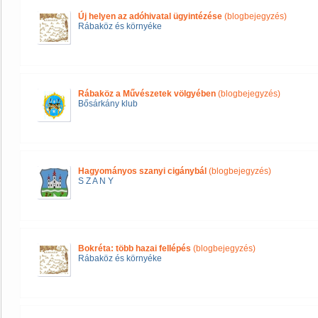
Új helyen az adóhivatal ügyintézése
(blogbejegyzés)
Rábaköz és környéke
Rábaköz a Művészetek völgyében
(blogbejegyzés)
Bősárkány klub
Hagyományos szanyi cigánybál
(blogbejegyzés)
S Z A N Y
Bokréta: több hazai fellépés
(blogbejegyzés)
Rábaköz és környéke