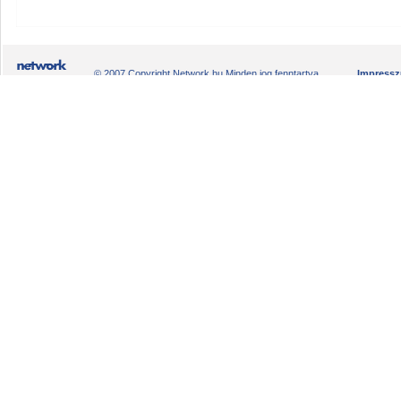
© 2007 Copyright Network.hu Minden jog fenntartva.
Impress