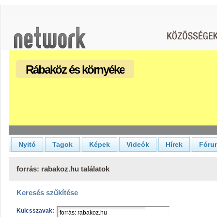
Rábaköz és környéke
Nyitó
Tagok
Képek
Videók
Hírek
Fóru
forrás: rabakoz.hu találatok
Keresés szűkítése
Kulcsszavak: