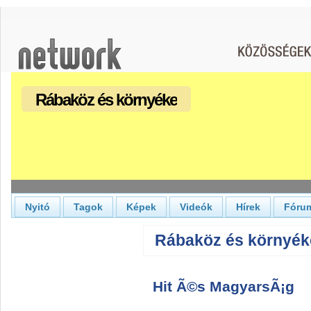
Rábaköz és környéke
Nyitó
Tagok
Képek
Videók
Hírek
Fóru
Rábaköz és környéke
Hit Ã©s MagyarsÃ¡g