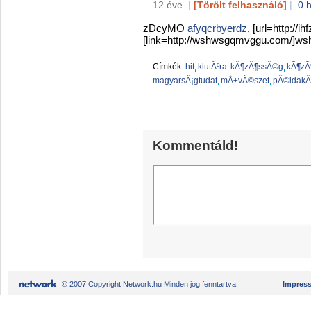
12 éve
|
[Törölt felhasználó]
|
0 
zDcyMO
afyqcrbyerdz
, [url=http://i
[link=http://wshwsgqmvggu.com/]wsh
Címkék:
hit
klutÃºra
kÃ¶zÃ¶ssÃ©g
kÃ¶zÃ
magyarsÃ¡gtudat
mÅ±vÃ©szet
pÃ©ldak
Kommentáld!
© 2007 Copyright Network.hu Minden jog fenntartva.
Impres