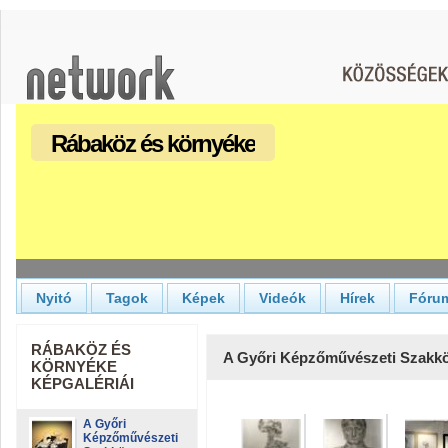
Rábaköz és környéke
Nyitó
Tagok
Képek
Videók
Hírek
Fóru
RÁBAKÖZ ÉS
A Győri Képzőművészeti Szakkör
KÖRNYÉKE
KÉPGALÉRIÁI
A Győri
Képzőművészeti