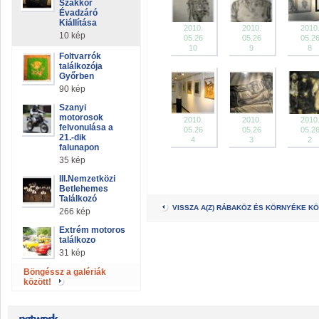
Szakkör
Évadzáró
Kiállítása
2010.
2010.
2010
10 kép
05.26
05.26
05.2
10
9
8
Foltvarrók
találkozója
Győrben
90 kép
Szanyi
motorosok
2010.
2010.
2010
felvonulása a
05.26
05.26
05.2
21.-dik
4
3
2
falunapon
35 kép
III.Nemzetközi
Betlehemes
Találkozó
VISSZA A(Z) RÁBAKÖZ ÉS KÖRNYÉKE K
266 kép
Extrém motoros
találkozo
31 kép
Böngéssz a galériák
között!