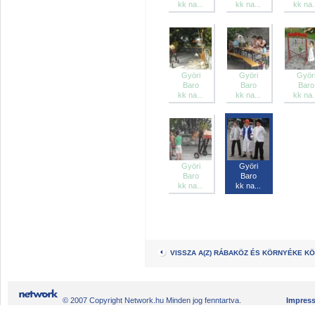
kk na...
kk na...
kk na.
Györi
Györi
Györ
Baro
Baro
Baro
kk na...
kk na...
kk na.
Györi
Györi
Baro
Baro
kk na...
kk na...
VISSZA A(Z) RÁBAKÖZ ÉS KÖRNYÉKE K
© 2007 Copyright Network.hu Minden jog fenntartva.
Impres