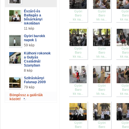
Évzáró és
Györi
Györi
Györ
Ballagás a
Baro
Baro
Baro
bősárkányi
kk na...
kk na...
kk na.
iskolában
11 kép
Györi barokk
napok 1
59 kép
Györi
Györi
Györ
Baro
Baro
Baro
Külhoni rokonok
kk na...
kk na...
kk na.
a Gulyás
Családnál
Szanyban
8 kép
Szilráskányi
Falunap 2009
Györi
Györi
Györ
79 kép
Baro
Baro
Baro
kk na...
kk na...
kk na.
Böngéssz a galériák
között!
Györi
Györi
Györ
Baro
Baro
Baro