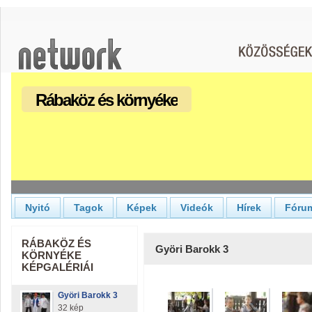
Rábaköz és környéke
Nyitó
Tagok
Képek
Videók
Hírek
Fóru
RÁBAKÖZ ÉS
Györi Barokk 3
KÖRNYÉKE
KÉPGALÉRIÁI
Györi Barokk 3
32 kép