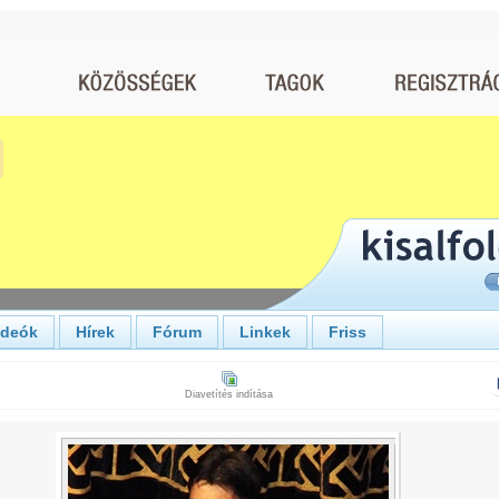
ideók
Hírek
Fórum
Linkek
Friss
Diavetítés indítása