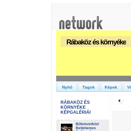
Rábaköz és környéke
Nyitó
Tagok
Képek
V
RÁBAKÖZ ÉS
KÖRNYÉKE
KÉPGALÉRIÁI
III.Nemzetközi
Betlehemes