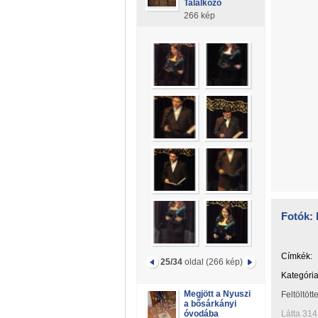
Találkozó
266 kép
Fotók: 
Címkék:
25/34
oldal (266 kép)
Kategória
Megjött a Nyuszi
Feltöltött
a bősárkányi
óvodába
Látta 314