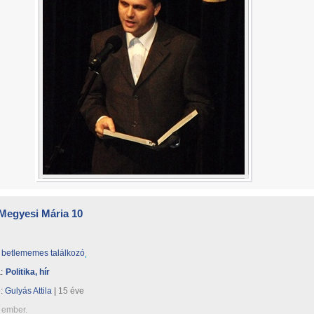
Megyesi Mária 10
betlememes találkozó
:
Politika, hír
e:
Gulyás Attila
|
15 éve
 ember.