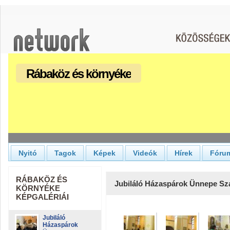
Rábaköz és környéke
Nyitó
Tagok
Képek
Videók
Hírek
Fóru
RÁBAKÖZ ÉS
Jubiláló Házaspárok Ünnepe S
KÖRNYÉKE
KÉPGALÉRIÁI
Jubiláló
Házaspárok