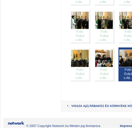
s Att...
s Att...
s Att..
Fotó:
Fotó:
Fotó:
Gulyá
Gulyá
Guly
s Att...
s Att...
s Att..
Fotó:
Fotó:
Fotó:
Gulyá
Gulyá
Guly
s Att...
s Att...
s Att..
VISSZA A(Z) RÁBAKÖZ ÉS KÖRNYÉKE K
© 2007 Copyright Network.hu Minden jog fenntartva.
Impres