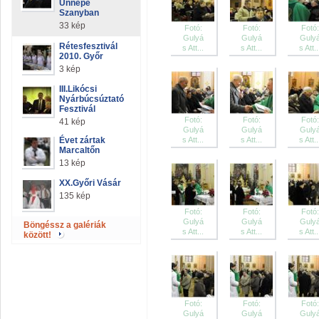
Ünnepe
Szanyban
33 kép
Fotó:
Fotó:
Fotó:
Gulyá
Gulyá
Guly
Rétesfesztivál
s Att...
s Att...
s Att..
2010. Győr
3 kép
III.Likócsi
Nyárbúcsúztató
Fesztivál
Fotó:
Fotó:
Fotó:
41 kép
Gulyá
Gulyá
Guly
Évet zártak
s Att...
s Att...
s Att..
Marcaltőn
13 kép
XX.Győri Vásár
135 kép
Fotó:
Fotó:
Fotó:
Gulyá
Gulyá
Guly
Böngéssz a galériák
s Att...
s Att...
s Att..
között!
Fotó:
Fotó:
Fotó:
Gulyá
Gulyá
Guly