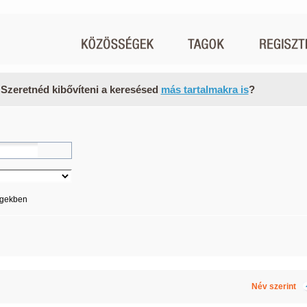
 Szeretnéd kibővíteni a keresésed
más tartalmakra is
?
égekben
Név szerint