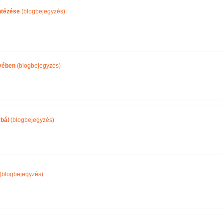
ntézése
(blogbejegyzés)
yében
(blogbejegyzés)
bál
(blogbejegyzés)
(blogbejegyzés)