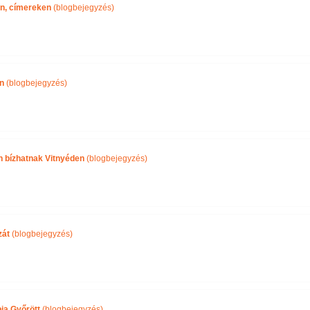
n, címereken
(blogbejegyzés)
n
(blogbejegyzés)
n bízhatnak Vitnyéden
(blogbejegyzés)
zát
(blogbejegyzés)
a Győrött
(blogbejegyzés)