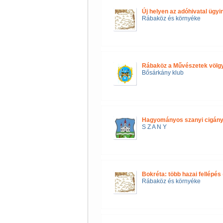
Új helyen az adóhivatal ügyi
Rábaköz és környéke
Rábaköz a Művészetek völg
Bősárkány klub
Hagyományos szanyi cigány
S Z A N Y
Bokréta: több hazai fellépés
Rábaköz és környéke