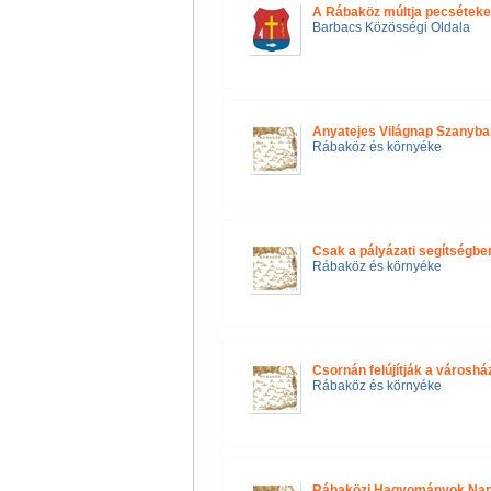
A Rábaköz múltja pecséteke
Barbacs Közösségi Oldala
Anyatejes Világnap Szanyba
Rábaköz és környéke
Csak a pályázati segítségbe
Rábaköz és környéke
Csornán felújítják a városhá
Rábaköz és környéke
Rábaközi Hagyományok Napj