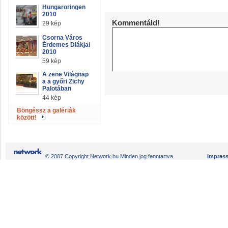
Hungaroringen
2010
Kommentáld!
29 kép
Csorna Város
Érdemes Diákjai
2010
59 kép
A zene Világnap
a a győri Zichy
Palotában
44 kép
Böngéssz a galériák
között!
© 2007 Copyright Network.hu Minden jog fenntartva.
Impres