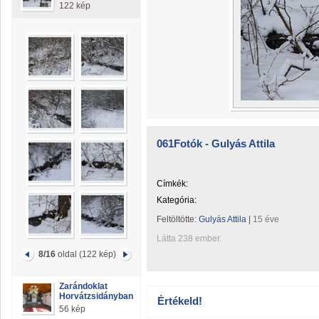
122 kép
061Fotók - Gulyás Attila
Címkék:
Kategória:
Feltöltötte:
Gulyás Attila
|
15 éve
Látta 238 ember.
8/16
oldal (122 kép)
Zarándoklat
Horvátzsidányban
Értékeld!
56 kép