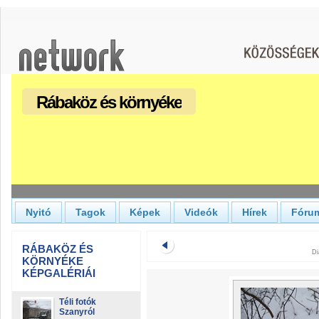
Rábaköz és környéke
Nyitó
Tagok
Képek
Videók
Hírek
Fóru
RÁBAKÖZ ÉS
Di
KÖRNYÉKE
KÉPGALÉRIÁI
Téli fotók
Szanyról