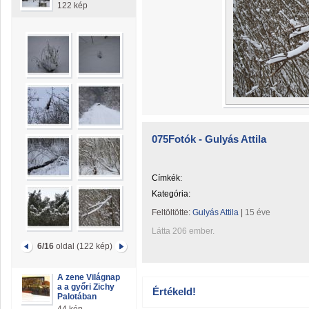
122 kép
075Fotók - Gulyás Attila
Címkék:
Kategória:
Feltöltötte:
Gulyás Attila
|
15 éve
Látta 206 ember.
6/16
oldal (122 kép)
A zene Világnap
a a győri Zichy
Értékeld!
Palotában