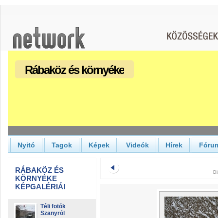
Rábaköz és környéke
Nyitó
Tagok
Képek
Videók
Hírek
Fóru
RÁBAKÖZ ÉS
Di
KÖRNYÉKE
KÉPGALÉRIÁI
Téli fotók
Szanyról