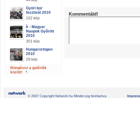
44 kép
Györi bor
fesztivál 2010
Kommentáld!
102 kép
Ír - Magyar
Naopok Győrött
2010
301 kép
Hungaroringen
2010
29 kép
Böngéssz a galériák
között!
© 2007 Copyright Network.hu Minden jog fenntartva.
Impres