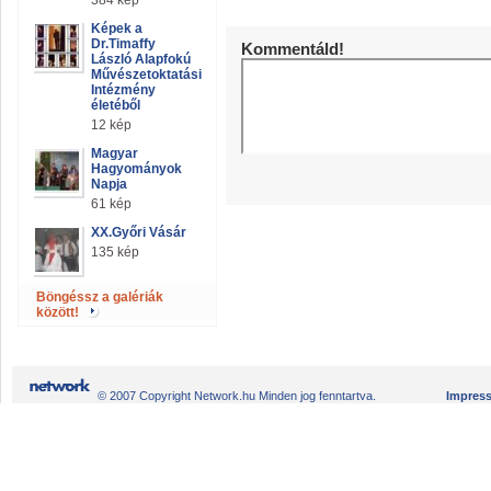
384 kép
Képek a
Dr.Timaffy
Kommentáld!
László Alapfokú
Művészetoktatási
Intézmény
életéből
12 kép
Magyar
Hagyományok
Napja
61 kép
XX.Győri Vásár
135 kép
Böngéssz a galériák
között!
© 2007 Copyright Network.hu Minden jog fenntartva.
Impres