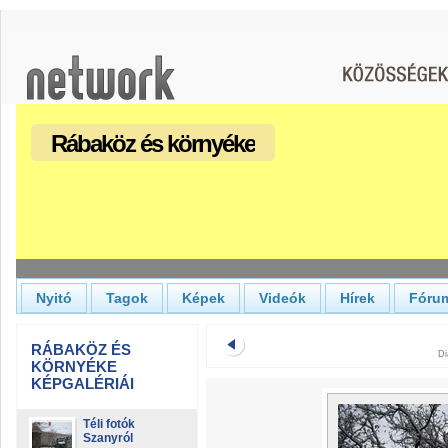
Rábaköz és környéke
Nyitó
Tagok
Képek
Videók
Hírek
Fóru
RÁBAKÖZ ÉS
Di
KÖRNYÉKE
KÉPGALÉRIÁI
Téli fotók
Szanyról