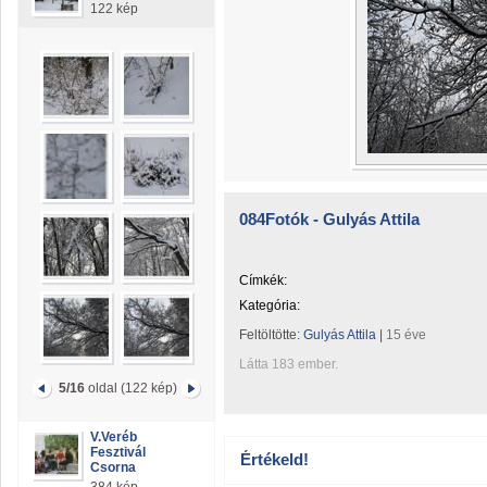
122 kép
084Fotók - Gulyás Attila
Címkék:
Kategória:
Feltöltötte:
Gulyás Attila
|
15 éve
Látta 183 ember.
5/16
oldal (122 kép)
V.Veréb
Fesztivál
Értékeld!
Csorna