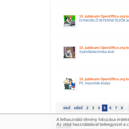
10. jubileumi OpenOffice.org 
GYAKORLÓ INTERNETEZŐK kö
10. jubileumi OpenOffice.org 
Számítástechnika klub
10. jubileumi OpenOffice.org 
PC mazsolák klubja
első
előző
2
3
4
5
6
7
8
...
A felhasználói élmény fokozása érdeké
Az oldal használatával beleegyezel a 