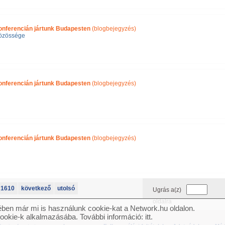
konferencián jártunk Budapesten
(blogbejegyzés)
zössége
konferencián jártunk Budapesten
(blogbejegyzés)
konferencián jártunk Budapesten
(blogbejegyzés)
1610
következő
utolsó
Ugrás a(z)
oldalra
ben már mi is használunk cookie-kat a Network.hu oldalon.
cookie-k alkalmazásába. További információ:
itt
.