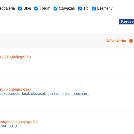
eógaléria
Blog
Fórum
Szavazás
Tip
Esemény
Név szerint
zt.
(blogbejegyzés)
zt.
(blogbejegyzés)
rdekességek. -tájak-utazások .gasztronómia - népzene .
szágon
(blogbejegyzés)
RAK KLUB