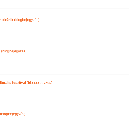
 eltűnik
(blogbejegyzés)
l
(blogbejegyzés)
turális fesztivál
(blogbejegyzés)
(blogbejegyzés)