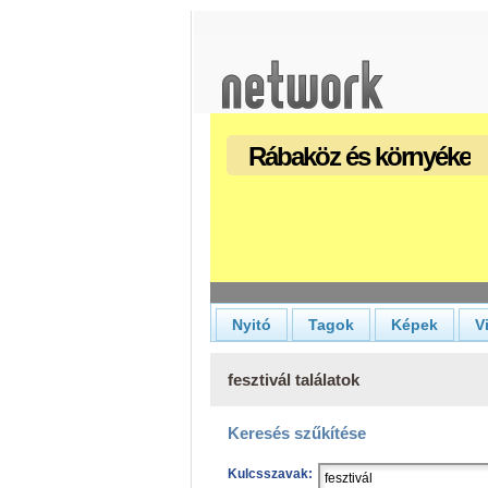
Rábaköz és környéke
Nyitó
Tagok
Képek
V
fesztivál találatok
Keresés szűkítése
Kulcsszavak: