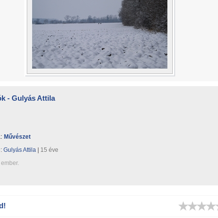
k - Gulyás Attila
:
Művészet
e:
Gulyás Attila
|
15 éve
 ember.
d!