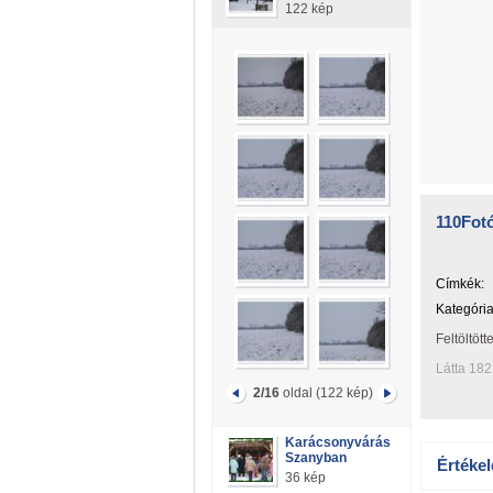
122 kép
110Fotó
Címkék:
Kategória
Feltöltött
Látta 182
2/16
oldal (122 kép)
Karácsonyvárás
Szanyban
Értékel
36 kép