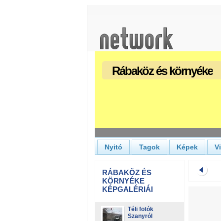
Rábaköz és környéke
Nyitó
Tagok
Képek
V
RÁBAKÖZ ÉS
KÖRNYÉKE
KÉPGALÉRIÁI
Téli fotók
Szanyról