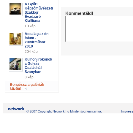
A Győri
Képzőművészeti
Szakkör
Kommentáld!
Évadzáró
Kiállítása
10 kép
Acsalag az én
falum -
kultúrműsor
2010
204 kép
Külhoni rokonok
a Gulyás
Családnál
Szanyban
8 kép
Böngéssz a galériák
között!
© 2007 Copyright Network.hu Minden jog fenntartva.
Impres