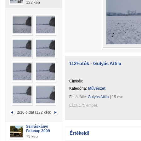
122 kép
112Fotók - Gulyás Attila
Címkék:
Kategória:
Művészet
Feltöltötte:
Gulyás Attila
|
15 éve
Látta 175 ember.
2/16
oldal (122 kép)
Szilráskányi
Falunap 2009
Értékeld!
79 kép