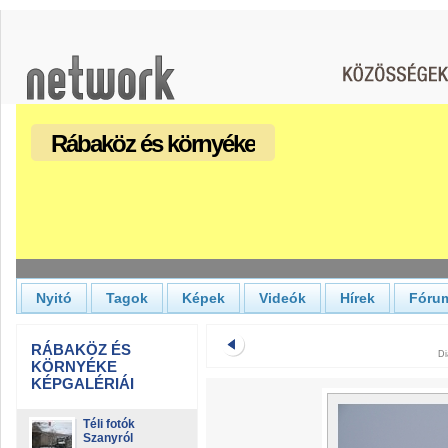
Rábaköz és környéke
Nyitó
Tagok
Képek
Videók
Hírek
Fóru
RÁBAKÖZ ÉS
Di
KÖRNYÉKE
KÉPGALÉRIÁI
Téli fotók
Szanyról