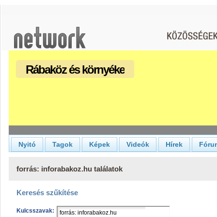
Rábaköz és környéke
Nyitó
Tagok
Képek
Videók
Hírek
Fóru
forrás: inforabakoz.hu találatok
Keresés szűkítése
Kulcsszavak: