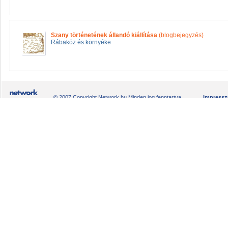
Szany történetének állandó kiállítása
(blogbejegyzés)
Rábaköz és környéke
© 2007 Copyright Network.hu Minden jog fenntartva.
Impress