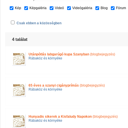
Kép
Képgaléria
Videó
Videógaléria
Blog
Fórum
Csak ebben a közösségben
4 találat
Utánpótlás labgarúgó kupa Szanyban
(blogbejegyzés)
Rábaköz és környéke
65 éves a szanyi cigányprímás
(blogbejegyzés)
Rábaköz és környéke
Hunyadis sikerek a Kisfaludy Napokon
(blogbejegyzés)
Rábaköz és környéke