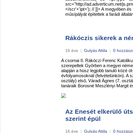
src="http://ad.adverticum.net/js
</scr'+'ipt>'); // ]]> A megyében és
műsípályát építettek a farádi általá
Rákóczis sikerek a n
16 éve
|
Gulyás Attila
|
0 hozzász
A csornai II. Rákóczi Ferenc Katolik
szerepeltek Győrben a megyei német
alapján a húsz legjobb tanuló közé öt-
évfolyamosoknál (felvételünkön). A 
osztály) első, Váradi Ágnes (7. osztá
tanáraik Borosné Meszlényi Margit é
Az Enesét elkerülő út
szerint épül
16 éve
|
Gulyás Attila
|
0 hozzász