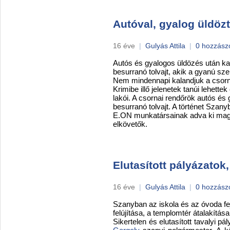
Autóval, gyalog üldözt
16 éve
|
Gulyás Attila
|
0 hozzász
Autós és gyalogos üldözés után ka
besurranó tolvajt, akik a gyanú szeri
Nem mindennapi kalandjuk a csorna
Krimibe illő jelenetek tanúi lehett
lakói. A csornai rendőrök autós és
besurranó tolvajt. A történet Szan
E.ON munkatársainak adva ki maguka
elkövetők.
Elutasított pályázatok
16 éve
|
Gulyás Attila
|
0 hozzász
Szanyban az iskola és az óvoda fej
felújítása, a templomtér átalakítása
Sikertelen és elutasított tavalyi p