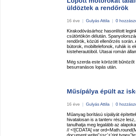
Lopott motorokat talál
üldöztek a rendőrök
16 éve
|
Gulyás Attila
|
0 hozzász
Kirakodóvásárhoz hasonlított legi
csütörtökön délután. Spanyolország
rendőrök, közúti ellenőrzés során.
bútorok, mobiltelefonok, ruhák is 
kisteherautóból. Utasai román állam
Még szerda este körözött bűnözőt i
besurranásos lopás után.
Műsípálya épült az is
16 éve
|
Gulyás Attila
|
0 hozzász
Műanyag borítású sípályát építettek
hivatalosan is a tanterv része lesz
tanulhatja meg legalább az alapoka
// <![CDATA[ var ord=Math.round(
document.write('<sc'+'ript type="tex