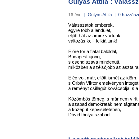
Gulyás Attila : Válassz
16 éve
|
Gulyás Attila
|
0 hozzász
Válasszatok emberek,
egyre több a lendület,
eljött hát az amire vártunk,
változás kell: felkiáltunk!
Előre tör a fiatal baloldal,
Budapest újong,
s csend szava mindenütt,
miközben a szélsőjobb az asztalra 
Elég volt már, eljött ismét az időm,
s Orbán Viktor emelvényen integet
a reményt csillagút kovácsolja, s a
Közömbös tömeg, s már nem virít 
a szabad demokraták nem tágítan
a középút képviseletében,
Dávid Ibolya szabad.