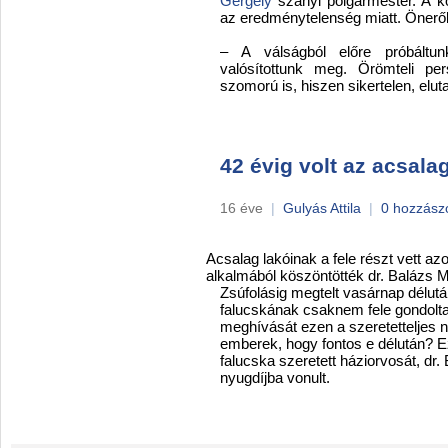
Gergely
szanyi polgármester. A 
az eredménytelenség miatt. Önerőbő
– A válságból előre próbáltu
valósítottunk meg. Örömteli pe
szomorú is, hiszen sikertelen, elut
42 évig volt az acsala
16 éve
|
Gulyás Attila
|
0 hozzász
Acsalag lakóinak a fele részt vett a
alkalmából köszöntötték dr. Balázs M
Zsúfolásig megtelt vasárnap délutá
falucskának csaknem fele gondolta
meghívását ezen a szeretetteljes 
emberek, hogy fontos e délután? E
falucska szeretett háziorvosát, dr. 
nyugdíjba vonult.