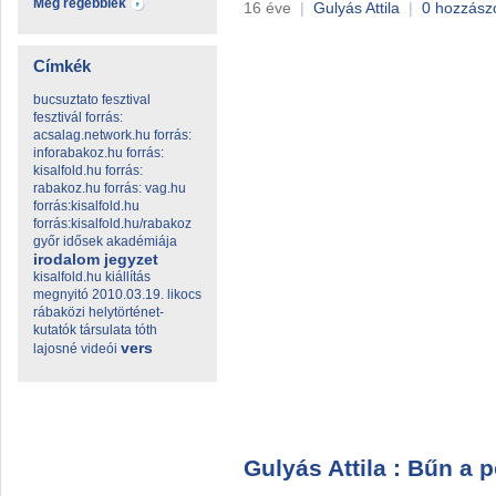
Még régebbiek
16 éve
|
Gulyás Attila
|
0 hozzász
Címkék
bucsuztato
fesztival
fesztivál
forrás:
acsalag.network.hu
forrás:
inforabakoz.hu
forrás:
kisalfold.hu
forrás:
rabakoz.hu
forrás: vag.hu
forrás:kisalfold.hu
forrás:kisalfold.hu/rabakoz
győr
idősek akadémiája
irodalom
jegyzet
kisalfold.hu
kiállítás
megnyitó 2010.03.19.
likocs
rábaközi helytörténet-
kutatók társulata
tóth
vers
lajosné videói
Gulyás Attila : Bűn a p