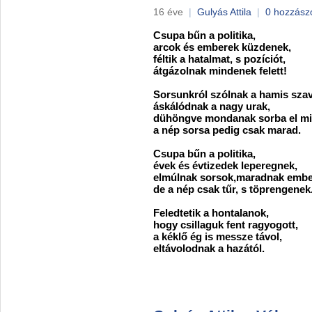
16 éve
|
Gulyás Attila
|
0 hozzász
Csupa bűn a politika,
arcok és emberek küzdenek,
féltik a hatalmat, s pozíciót,
átgázolnak mindenek felett!
Sorsunkról szólnak a hamis szav
áskálódnak a nagy urak,
dühöngve mondanak sorba el mi
a nép sorsa pedig csak marad.
Csupa bűn a politika,
évek és évtizedek leperegnek,
elmúlnak sorsok,maradnak embe
de a nép csak tűr, s töprengenek
Feledtetik a hontalanok,
hogy csillaguk fent ragyogott,
a kéklő ég is messze távol,
eltávolodnak a hazától.