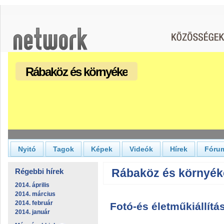
Rábaköz és környéke
Nyitó
Tagok
Képek
Videók
Hírek
Fóru
Rábaköz és környéke 
Régebbi hírek
2014. április
2014. március
2014. február
Fotó-és életműkiállítá
2014. január