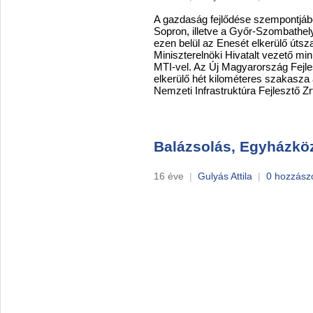
A gazdaság fejlődése szempontjáb
Sopron, illetve a Győr-Szombathely
ezen belül az Enesét elkerülő úts
Miniszterelnöki Hivatalt vezető mi
MTI-vel. Az Új Magyarország Fejle
elkerülő hét kilométeres szakasza 
Nemzeti Infrastruktúra Fejlesztő Zr
Balázsolás, Egyházkö
16 éve
|
Gulyás Attila
|
0 hozzász