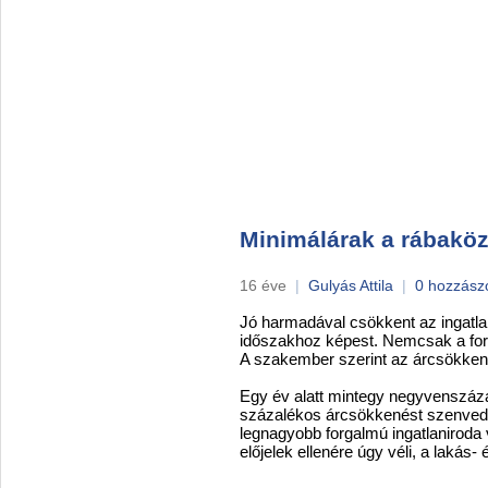
Minimálárak a rábaköz
16 éve
|
Gulyás Attila
|
0 hozzász
Jó harmadával csökkent az ingatlan
időszakhoz képest. Nemcsak a for
A szakember szerint az árcsökken
Egy év alatt mintegy negyvenszáza
százalékos árcsökkenést szenvedett
legnagyobb forgalmú ingatlaniroda
előjelek ellenére úgy véli, a lakás