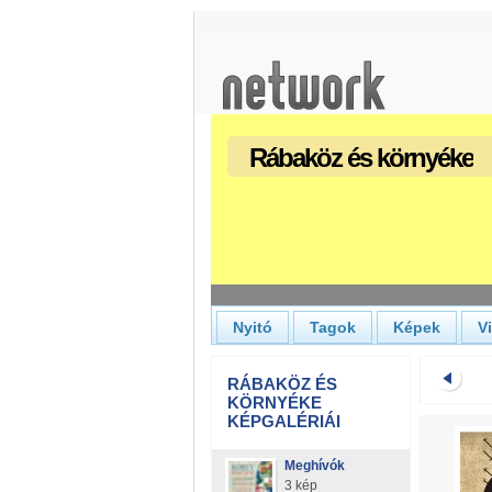
Rábaköz és környéke
Nyitó
Tagok
Képek
V
RÁBAKÖZ ÉS
KÖRNYÉKE
KÉPGALÉRIÁI
Meghívók
3 kép