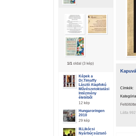
1/1
oldal (3 kép)
Kapuvár
Képek a
Dr.Timaffy
László Alapfokú
Címkék:
Művészetoktatási
Intézmény
Kategória
életéből
12 kép
Feltöltött
Hungaroringen
Látta 992
2010
29 kép
III.Likócsi
Nyárbúcsúztató