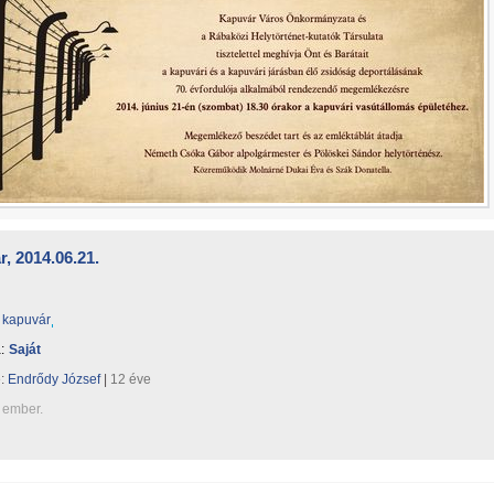
, 2014.06.21.
kapuvár
:
Saját
e:
Endrődy József
|
12 éve
 ember.