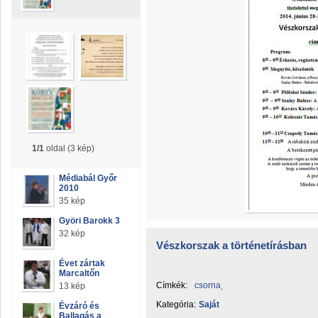
1/1
oldal (3 kép)
Médiabál Győr
2010
35 kép
Györi Barokk 3
32 kép
Vészkorszak a történetírásban
Évet zártak
Marcaltőn
Címkék:
csorna
13 kép
Kategória:
Saját
Évzáró és
Ballagás a