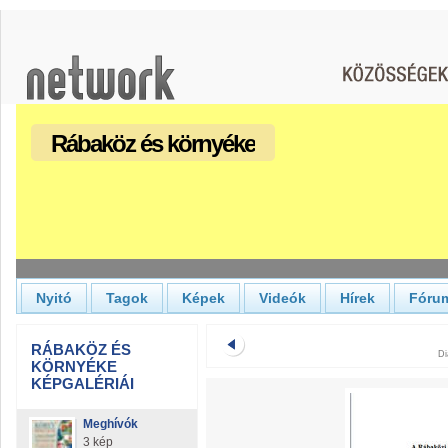
Rábaköz és környéke
Nyitó
Tagok
Képek
Videók
Hírek
Fóru
RÁBAKÖZ ÉS
Di
KÖRNYÉKE
KÉPGALÉRIÁI
Meghívók
3 kép