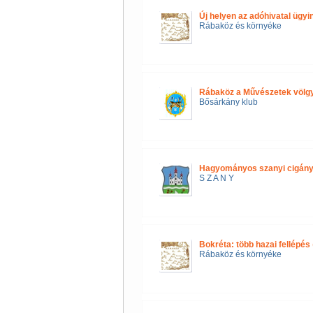
Új helyen az adóhivatal ügyi
Rábaköz és környéke
Rábaköz a Művészetek völg
Bősárkány klub
Hagyományos szanyi cigány
S Z A N Y
Bokréta: több hazai fellépés
Rábaköz és környéke