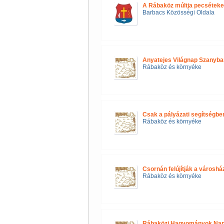
A Rábaköz múltja pecséteke
Barbacs Közösségi Oldala
Anyatejes Világnap Szanyba
Rábaköz és környéke
Csak a pályázati segítségbe
Rábaköz és környéke
Csornán felújítják a városhá
Rábaköz és környéke
Rábaközi Hagyományok Napj