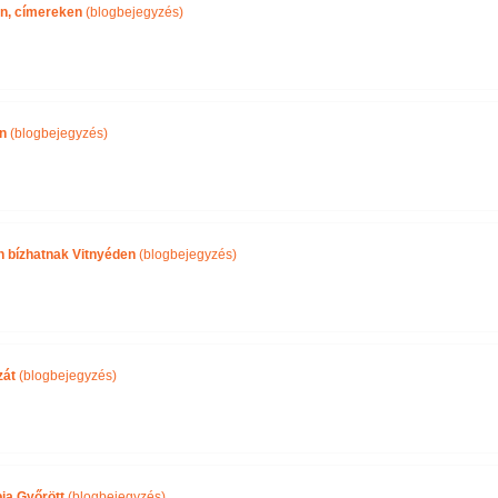
n, címereken
(blogbejegyzés)
n
(blogbejegyzés)
n bízhatnak Vitnyéden
(blogbejegyzés)
zát
(blogbejegyzés)
a Győrött
(blogbejegyzés)