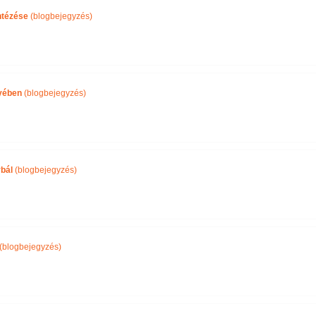
ntézése
(blogbejegyzés)
yében
(blogbejegyzés)
bál
(blogbejegyzés)
(blogbejegyzés)