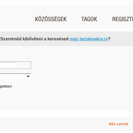
 Szeretnéd kibővíteni a keresésed
más tartalmakra is
?
égekben
Név szerint