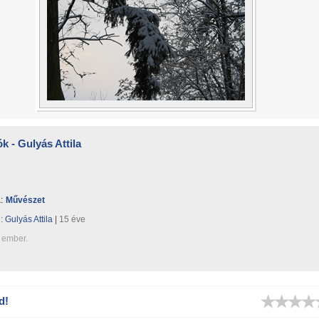
k - Gulyás Attila
:
Művészet
e:
Gulyás Attila
|
15 éve
 ember.
d!