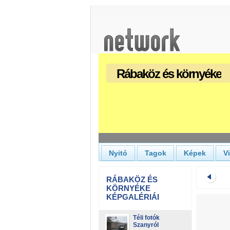
Rábaköz és környéke
Nyitó
Tagok
Képek
V
RÁBAKÖZ ÉS
KÖRNYÉKE
KÉPGALÉRIÁI
Téli fotók
Szanyról