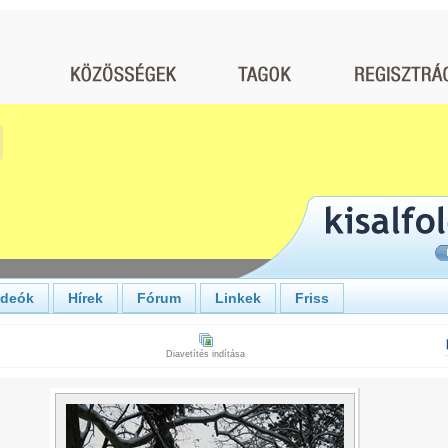
ideók
Hírek
Fórum
Linkek
Friss
Diavetítés indítása