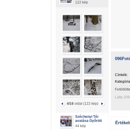
122 kép
096Fotó
Címkék:
Kategória
Feltöltött
Látta 209
4/16
oldal (122 kép)
Széchenyi Tér
avatása Győrött
Értékel
44 kép