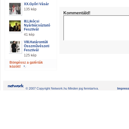
XX.Győri Vásár
135 kép
Kommentáld!
III.Likócsi
Nyárbúcsúztató
Fesztivál
41 kép
VIII.Határontúli
Összművészeti
Fesztivál
125 kép
Böngéssz a galériák
között!
© 2007 Copyright Network.hu Minden jog fenntartva.
Impres