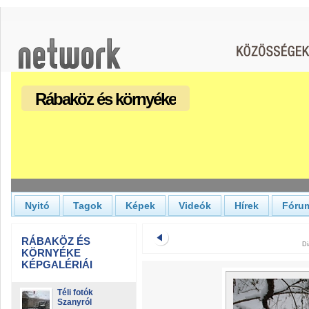
Rábaköz és környéke
Nyitó
Tagok
Képek
Videók
Hírek
Fóru
RÁBAKÖZ ÉS
Di
KÖRNYÉKE
KÉPGALÉRIÁI
Téli fotók
Szanyról